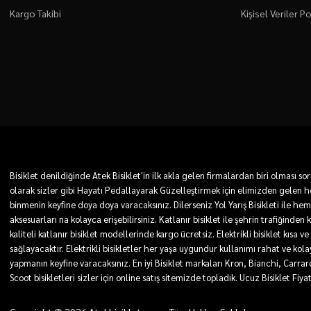
Kargo Takibi
Kişisel Veriler Po
Bisiklet denildiğinde Atek Bisiklet'in ilk akla gelen firmalardan biri olması
olarak sizler gibi Hayatı Pedallayarak Güzelleştirmek için elimizden gelen he
binmenin keyfine doya doya varacaksınız. Dilerseniz Yol Yarış Bisikleti ile he
aksesuarları na kolayca erişebilirsiniz. Katlanır bisiklet ile şehrin trafiğinden
kaliteli katlanır bisiklet modellerinde kargo ücretsiz. Elektrikli bisiklet kı
sağlayacaktır. Elektrikli bisikletler her yaşa uygundur kullanımı rahat ve kolay. 
yapmanın keyfine varacaksınız. En iyi Bisiklet markaları Kron, Bianchi, Carra
Scoot bisikletleri sizler için online satış sitemizde topladık. Ucuz Bisiklet Fiya