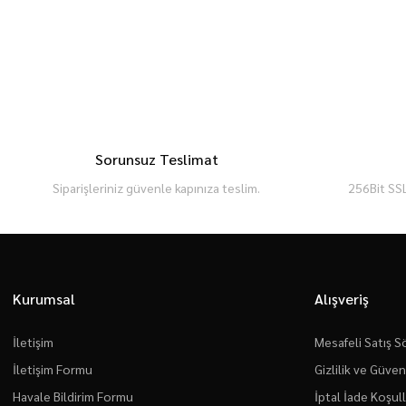
Sorunsuz Teslimat
Siparişleriniz güvenle kapınıza teslim.
256Bit SSL
Kurumsal
Alışveriş
İletişim
Mesafeli Satış 
İletişim Formu
Gizlilik ve Güven
Havale Bildirim Formu
İptal İade Koşull