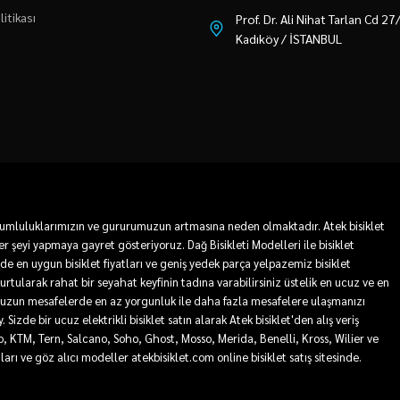
litikası
Prof. Dr. Ali Nihat Tarlan Cd 2
Kadıköy / İSTANBUL
 sorumluluklarımızın ve gururumuzun artmasına neden olmaktadır. Atek bisiklet
r şeyi yapmaya gayret gösteriyoruz. Dağ Bisikleti Modelleri ile bisiklet
mde en uygun bisiklet fiyatları ve geniş yedek parça yelpazemiz bisiklet
 kurtularak rahat bir seyahat keyfinin tadına varabilirsiniz üstelik en ucuz ve en
sa ve uzun mesafelerde en az yorgunluk ile daha fazla mesafelere ulaşmanızı
Sizde bir ucuz elektrikli bisiklet satın alarak Atek bisiklet'den alış veriş
ro, KTM, Tern, Salcano, Soho, Ghost, Mosso, Merida, Benelli, Kross, Wilier ve
tları ve göz alıcı modeller atekbisiklet.com online bisiklet satış sitesinde.