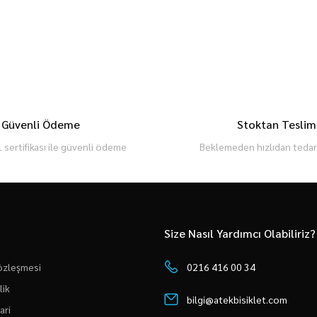
Güvenli Ödeme
Stoktan Teslim
 sertifikası ile güvenli ödeme
Beklemeden hızlıdan tedari
Size Nasıl Yardımcı Olabiliriz?
Sözleşmesi
0216 416 00 34
lik
bilgi@atekbisiklet.com
ari