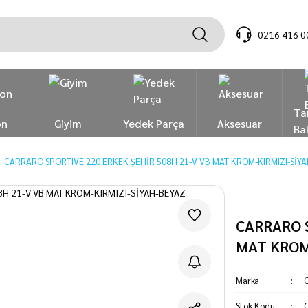
0216 416 0
Ta
on
Giyim
Yedek Parça
Aksesuar
Ba
CARRARO SPORTIVE 220 ERKEK ŞEHİR 508H 21-V VB MAT KROM-KIRMIZI-SİY
CARRARO S
MAT KROM
Marka
C
Stok Kodu
C