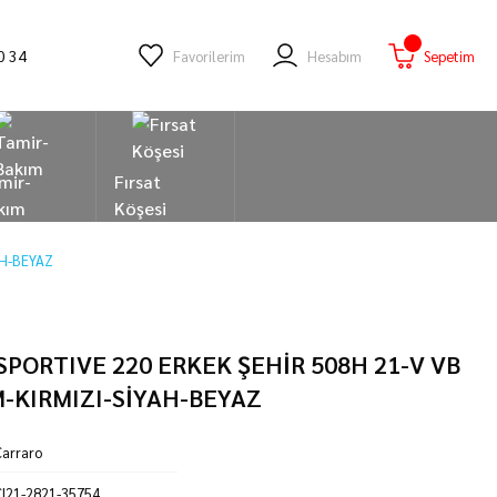
0 34
Favorilerim
Hesabım
Sepetim
mir-
Fırsat
kım
Köşesi
AH-BEYAZ
PORTIVE 220 ERKEK ŞEHİR 508H 21-V VB
-KIRMIZI-SİYAH-BEYAZ
arraro
I21-2821-35754