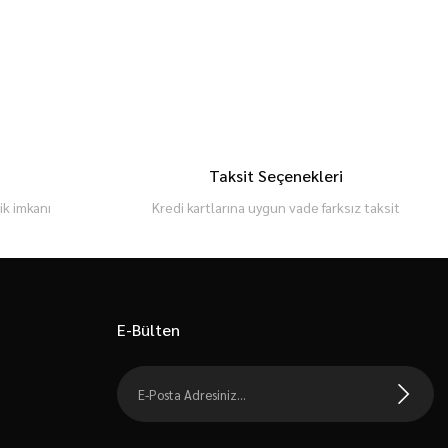
Taksit Seçenekleri
k imkanı
Kredi kartlarına uygun vade farksız taksit
E-Bülten