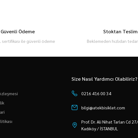
Güvenli Ödeme
Stoktan Teslim
 sertifikası ile güvenli ödeme
Beklemeden hızlıdan tedari
Size Nasıl Yardımcı Olabiliriz?
Sözleşmesi
0216 416 00 34
lik
bilgi@atekbisiklet.com
ari
litikası
Prof. Dr. Ali Nihat Tarlan Cd 2
Kadıköy / İSTANBUL