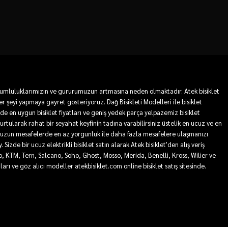
 sorumluluklarımızın ve gururumuzun artmasına neden olmaktadır. Atek bisiklet
r şeyi yapmaya gayret gösteriyoruz. Dağ Bisikleti Modelleri ile bisiklet
mde en uygun bisiklet fiyatları ve geniş yedek parça yelpazemiz bisiklet
 kurtularak rahat bir seyahat keyfinin tadına varabilirsiniz üstelik en ucuz ve en
sa ve uzun mesafelerde en az yorgunluk ile daha fazla mesafelere ulaşmanızı
Sizde bir ucuz elektrikli bisiklet satın alarak Atek bisiklet'den alış veriş
ro, KTM, Tern, Salcano, Soho, Ghost, Mosso, Merida, Benelli, Kross, Wilier ve
tları ve göz alıcı modeller atekbisiklet.com online bisiklet satış sitesinde.