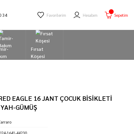
0 34
Favorilerim
Hesabım
Sepetim
mir-
Fırsat
kım
Köşesi
RED EAGLE 16 JANT ÇOCUK BİSİKLETİ
SİYAH-GÜMÜŞ
arraro
I24-1641-44230