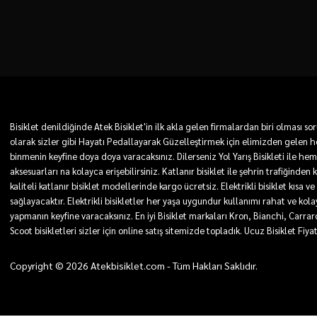
Bisiklet denildiğinde Atek Bisiklet'in ilk akla gelen firmalardan biri olması
olarak sizler gibi Hayatı Pedallayarak Güzelleştirmek için elimizden gelen he
binmenin keyfine doya doya varacaksınız. Dilerseniz Yol Yarış Bisikleti ile he
aksesuarları na kolayca erişebilirsiniz. Katlanır bisiklet ile şehrin trafiğinden
kaliteli katlanır bisiklet modellerinde kargo ücretsiz. Elektrikli bisiklet kı
sağlayacaktır. Elektrikli bisikletler her yaşa uygundur kullanımı rahat ve kolay. 
yapmanın keyfine varacaksınız. En iyi Bisiklet markaları Kron, Bianchi, Carra
Scoot bisikletleri sizler için online satış sitemizde topladık. Ucuz Bisiklet Fiya
Copyright © 2026 Atekbisiklet.com - Tüm Hakları Saklıdır.