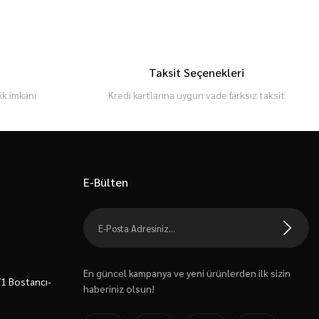
Taksit Seçenekleri
k imkanı
Kredi kartlarına uygun vade farksız taksit
E-Bülten
En güncel kampanya ve yeni ürünlerden ilk sizin
7/1 Bostancı-
haberiniz olsun!