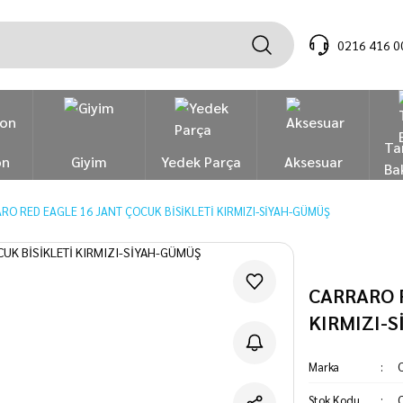
0216 416 0
Ta
on
Giyim
Yedek Parça
Aksesuar
Ba
RO RED EAGLE 16 JANT ÇOCUK BİSİKLETİ KIRMIZI-SİYAH-GÜMÜŞ
CARRARO 
KIRMIZI-
Marka
C
Stok Kodu
C