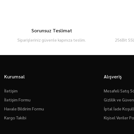
Sorunsuz Teslimat
Siparişleriniz güvenle kapınıza teslim.
256Bit SSL
Kurumsal
Alışveriş
İletişim
Mesafeli Satış 
İletişim Formu
Gizlilik ve Güven
Havale Bildirim Formu
İptal İade Koşull
Kargo Takibi
Kişisel Veriler Po