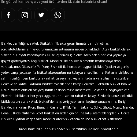
En güncel kampanya ve yeni ürünlerden ilk sizin haberiniz olsun!
Bisiklet denildiğinde Atek Bisiklet'in ilk akla gelen firmalardan biri olması
sorumluluklarımızın ve gururumuzun artmasına neden olmaktadır. Atek bisiklet olarak
sizler gibi Hayatı Pedallayarak Güzelleştirmek için elimizden gelen her şeyi yapmaya
gayret gösteriyoruz. Dağ Bisikleti Modelleri ile bisiklet binmenin keyfine doya doya
varacaksınız. Dilerseniz Yol Yarış Bisikleti ile hemde en uygun bisiklet fiyatları ve geniş
yedek parça yelpazemiz bisiklet aksesuarları na kolayca erişebilirsiniz. Katlanır bisiklet ile
şehrin trafiğinden kurtularak rahat bir seyahat keyfinin tadına varabilirsiniz üstelik en
ucuz ve en kaliteli katlanır bisiklet modellerinde kargo ücretsiz. Elektrikli bisiklet kısa ve
uzun mesafelerde en az yorgunluk ile daha fazla mesafelere ulaşmanızı sağlayacaktır.
Elektrikli bisikletler her yaşa uygundur kullanımı rahat ve kolay. Sizde bir ucuz elektrikli
bisiklet satın alarak Atek bisiklet'den alış veriş yapmanın keyfine varacaksınız. En iyi
Bisiklet markaları Kron, Bianchi, Carraro, KTM, Tern, Salcano, Soho, Ghost, Mosso, Merida,
Benelli, Kross, Wilier ve Scoot bisikletleri sizler için online satış sitemizde topladık. Ucuz
Bisiklet Fiyatları ve göz alıcı modeller atekbisiklet.com online bisiklet satış sitesinde.
Kredi kartı bilgileriniz 256bit SSL sertifikası ile korunmaktadır.