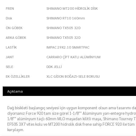
FREN
SHIMANO MT200 HİDROLİK DİSK
Disk
SHIMANO RT10 160mm
ÖN GÖBEK
SHIMANO TX505 32D
ARKA GÖBEK
SHIMANO TX505 32D
LASTİK
IMPAC 29X2.10 SMARTPAC
JANT
CARRARO ÇİFT KATLI ALÜMİNYUM
SELE
DDK JELLİ
EK ÖZELLİKLER
XLC GİDON BOĞAZI-SELE BORUSU
Açıklama
Dağ bisikleti başlangıç seviyesi için uygun komponent olsun ama tasarımı d
diyorsanız Force 920 tam size göre! 1-1/8"" Alüminyum yarı-entegre hydro
1/8"" alüminyum taçlı 60mm MLO maşadan kilitli maşa, Shimano Tourney TY
EF505 3X7 vites kolu ve MT200 hidrolik disk frene sahip FORCE 920 ile tüm b
karşılayın.