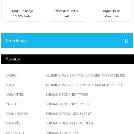
Aynı Gün Kargo
WhatsApp Destek
Orjinal Ürün
12:00’a kadar
Hattı
Garantisi
Ürün Bilgisi
Özellikler
KADRO
ALÜMİNYUM 1.1/8" YARI ENTEGRE HYDROFORMED
MAŞA
ALÜMİNYUM TAÇLI 1.1/8" MLO MAŞADAN KİLİTLİ
ARKA VİTES
SHIMANO TOURNEY TY300
ÖN VİTES
SHIMANO TOURNEY TZ500
KRANK TAKIMI
SHIMANO TY301 42X34X24T
ARKA DİŞLİ
SHIMANO HG200 12-32T KASET
VİTES KOLU
SHIMANO EF505 3X7