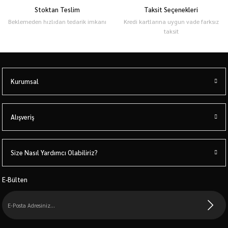
Stoktan Teslim
Taksit Seçenekleri
Beklemeden hızlıdan tedarik imkanı
Kredi kartlarına uygun vade farksız
taksit
Kurumsal
Alışveriş
Size Nasıl Yardımcı Olabiliriz?
E-Bülten