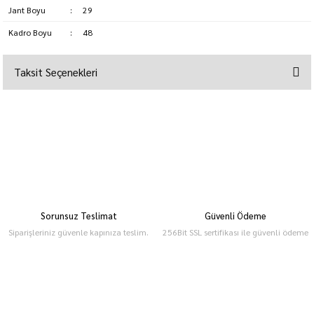
Jant Boyu
:
29
Kadro Boyu
:
48
Taksit Seçenekleri
Sorunsuz Teslimat
Güvenli Ödeme
Siparişleriniz güvenle kapınıza teslim.
256Bit SSL sertifikası ile güvenli ödeme