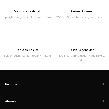
Sorunsuz Teslimat
Güvenli Ödeme
Siparişleriniz güvenle kapınıza teslim.
256Bit SSL sertifikası ile güvenli ödeme
Stoktan Teslim
Taksit Seçenekleri
Beklemeden hızlıdan tedarik imkanı
Kredi kartlarına uygun vade farksız
taksit
Kurumsal
Alışveriş