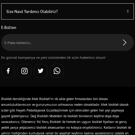
Size Nasıl Yardımcı Olabiliriz?
E-Bülten
En güncel kampanya ve yeni ürünlerden ilk sizin haberiniz olsun!
Bisiklet denildiğinde Atek Bisiklet'in ilk akla gelen firmalardan biri olması
sorumluluklarımızın ve gururumuzun artmasına neden olmaktadır. Atek bisiklet olarak
sizler gibi Hayatı Pedallayarak Güzelleştirmek için elimizden gelen her şeyi yapmaya
gayret gösteriyoruz. Dağ Bisikleti Modelleri ile bisiklet binmenin keyfine doya doya
varacaksınız. Dilerseniz Yol Yarış Bisikleti ile hemde en uygun bisiklet fiyatları ve geniş
yedek parça yelpazemiz bisiklet aksesuarları na kolayca erişebilirsiniz. Katlanır bisiklet ile
şehrin trafiğinden kurtularak rahat bir seyahat keyfinin tadına varabilirsiniz üstelik en