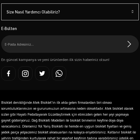
Size Nasıl Yardımcı Olabiliriz?
E-Bülten
En güncel kampanya ve yeni ürünlerden ilk sizin haberiniz olsun!
Bisiklet denildiğinde Atek Bisiklet'in ilk akla gelen firmalardan biri olması
sorumluluklarımızın ve gururumuzun artmasına neden olmaktadır. Atek bisiklet olarak
sizler gibi Hayatı Pedallayarak Güzelleştirmek için elimizden gelen her şeyi yapmaya
gayret gösteriyoruz. Dağ Bisikleti Modelleri ile bisiklet binmenin keyfine doya doya
varacaksınız. Dilerseniz Yol Yarış Bisikleti ile hemde en uygun bisiklet fiyatları ve geniş
yedek parça yelpazemiz bisiklet aksesuarları na kolayca erişebilirsiniz. Katlanır bisiklet ile
şehrin trafiğinden kurtularak rahat bir seyahat keyfinin tadına varabilirsiniz üstelik en