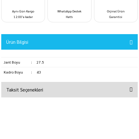
Aynı Gün Kargo
WhatsApp Destek
Orjinal Ürün
12:00’a kadar
Hattı
Garantisi
Ürün Bilgisi
Jant Boyu
:
27.5
Kadro Boyu
:
43
Taksit Seçenekleri