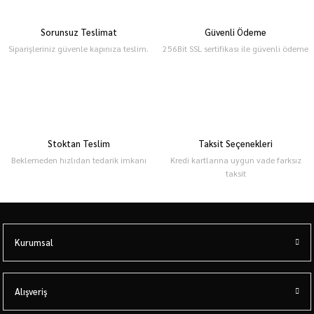
Sorunsuz Teslimat
Güvenli Ödeme
Siparişleriniz güvenle kapınıza teslim.
256Bit SSL sertifikası ile güvenli ödeme
Stoktan Teslim
Taksit Seçenekleri
Beklemeden hızlıdan tedarik imkanı
Kredi kartlarına uygun vade farksız
taksit
Kurumsal
Alışveriş