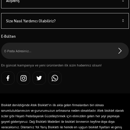
Alışveriş
Size Nasıl Yardımcı Olabiliriz?
E-Bülten
En güncel kampanya ve yeni ürünlerden ilk sizin haberiniz olsun!
Bisiklet denildiğinde Atek Bisiklet'in ilk akla gelen firmalardan biri olması
sorumluluklarımızın ve gururumuzun artmasına neden olmaktadır. Atek bisiklet olarak
sizler gibi Hayatı Pedallayarak Güzelleştirmek için elimizden gelen her şeyi yapmaya
gayret gösteriyoruz. Dağ Bisikleti Modelleri ile bisiklet binmenin keyfine doya doya
varacaksınız. Dilerseniz Yol Yarış Bisikleti ile hemde en uygun bisiklet fiyatları ve geniş