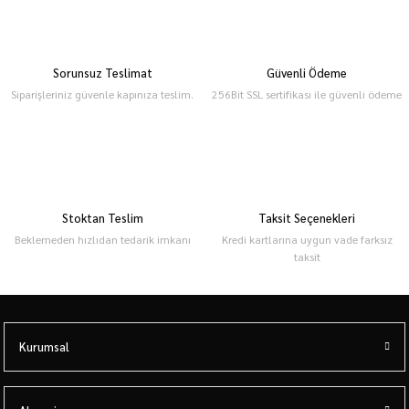
Sorunsuz Teslimat
Güvenli Ödeme
Siparişleriniz güvenle kapınıza teslim.
256Bit SSL sertifikası ile güvenli ödeme
Stoktan Teslim
Taksit Seçenekleri
Beklemeden hızlıdan tedarik imkanı
Kredi kartlarına uygun vade farksız
taksit
Kurumsal