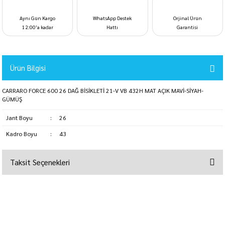
Aynı Gün Kargo
WhatsApp Destek
Orjinal Ürün
12:00’a kadar
Hattı
Garantisi
Ürün Bilgisi
CARRARO FORCE 600 26 DAĞ BİSİKLETİ 21-V VB 432H MAT AÇIK MAVİ-SİYAH-
GÜMÜŞ
Jant Boyu
:
26
Kadro Boyu
:
43
Taksit Seçenekleri