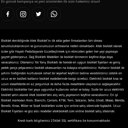
En güncel kampanya ve yeni ürünlerden ilk sizin haberiniz olsun!
Bisiklet denildiğinde Atek Bisiklet'in ilk akla gelen firmalardan biri olması
sorumluluklarımızın ve gururumuzun artmasına neden olmaktadır. Atek bisiklet olarak
sizler gibi Hayatı Pedallayarak Güzelleştirmek için elimizden gelen her şeyi yapmaya
gayret gösteriyoruz. Dağ Bisikleti Modelleri ile bisiklet binmenin keyfine doya doya
varacaksınız. Dilerseniz Yol Yarış Bisikleti ile hemde en uygun bisiklet fiyatları ve geniş
yedek parça yelpazemiz bisiklet aksesuarları na kolayca erişebilirsiniz. Katlanır bisiklet ile
şehrin trafiğinden kurtularak rahat bir seyahat keyfinin tadına varabilirsiniz üstelik en
ucuz ve en kaliteli katlanır bisiklet modellerinde kargo ücretsiz. Elektrikli bisiklet kısa ve
uzun mesafelerde en az yorgunluk ile daha fazla mesafelere ulaşmanızı sağlayacaktır.
Elektrikli bisikletler her yaşa uygundur kullanımı rahat ve kolay. Sizde bir ucuz elektrikli
bisiklet satın alarak Atek bisiklet'den alış veriş yapmanın keyfine varacaksınız. En iyi
Bisiklet markaları Kron, Bianchi, Carraro, KTM, Tern, Salcano, Soho, Ghost, Mosso, Merida,
Benelli, Kross, Wilier ve Scoot bisikletleri sizler için online satış sitemizde topladık. Ucuz
Bisiklet Fiyatları ve göz alıcı modeller atekbisiklet.com online bisiklet satış sitesinde.
Kredi kartı bilgileriniz 256bit SSL sertifikası ile korunmaktadır.