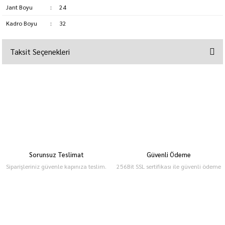
Jant Boyu
:
24
Kadro Boyu
:
32
Taksit Seçenekleri
Sorunsuz Teslimat
Güvenli Ödeme
Siparişleriniz güvenle kapınıza teslim.
256Bit SSL sertifikası ile güvenli ödeme