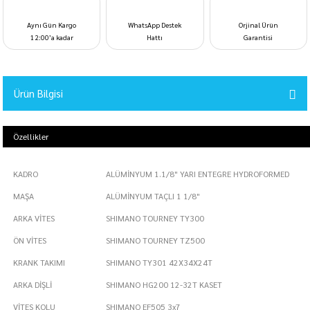
Aynı Gün Kargo
WhatsApp Destek
Orjinal Ürün
12:00’a kadar
Hattı
Garantisi
Ürün Bilgisi
Özellikler
KADRO
ALÜMİNYUM 1.1/8" YARI ENTEGRE HYDROFORMED
MAŞA
ALÜMİNYUM TAÇLI 1 1/8"
ARKA VİTES
SHIMANO TOURNEY TY300
ÖN VİTES
SHIMANO TOURNEY TZ500
KRANK TAKIMI
SHIMANO TY301 42X34X24T
ARKA DİŞLİ
SHIMANO HG200 12-32T KASET
VİTES KOLU
SHIMANO EF505 3x7