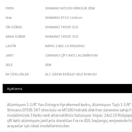
FREN
SHIMANO MT200 HİDROLİK DİSK
Disk
SHIMANO RT10 160mm
ÖN GÖBEK
SHIMANO TX505 32D
ARKA GÖBEK
SHIMANO TX505 32D
LASTİK
IMPAC 24X2.10 RIDGEPAC
JANT
CARRARO ÇİFT KATLI ALÜMİNYUM
SELE
DDK
EK ÖZELLİKLER
XLC GİDON BOĞAZI-SELE BORUSU
Açıklama
Alüminyum 1-1/8" Yarı-Entegre Hyroformed kadro, Alüminyum Taçlı 1-1/8
Shimano EF505 3X7 vites kolu ve MT200 hidrolik disk fren sistemine sahip 
modelimizde 3 farklı renk alternatifimiz bulunuyor. Impac 24x2.10 Ridgepac
çift katlı alüminyum jantlarla donatılan Force 420, başlangıç seviyesinde hi
arayanlar için ideal modellerimizden.