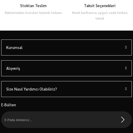
Stoktan Teslim
Taksit Seçenekleri
Beklemeden hızlıdan tedarik imkanı
Kredi kartlarına uygun vade farksız
taksit
Kurumsal
Alışveriş
Size Nasıl Yardımcı Olabiliriz?
E-Bülten