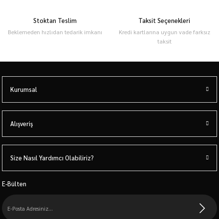
Stoktan Teslim
Taksit Seçenekleri
Beklemeden hızlıdan tedarik imkanı
Kredi kartlarına uygun vade farksız
taksit
Kurumsal
Alışveriş
Size Nasıl Yardımcı Olabiliriz?
E-Bülten