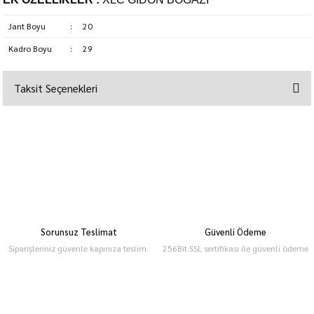
Jant Boyu
:
20
Kadro Boyu
:
29
Taksit Seçenekleri
Sorunsuz Teslimat
Güvenli Ödeme
Siparişleriniz güvenle kapınıza teslim.
256Bit SSL sertifikası ile güvenli ödeme