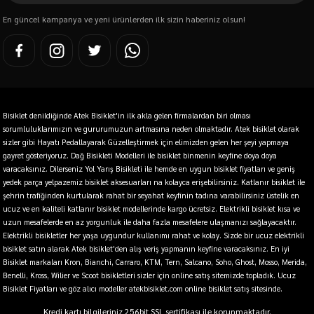
En güncel kampanya ve yeni ürünlerden ilk sizin haberiniz olsun!
Bisiklet denildiğinde Atek Bisiklet'in ilk akla gelen firmalardan biri olması
sorumluluklarımızın ve gururumuzun artmasına neden olmaktadır. Atek bisiklet olarak
sizler gibi Hayatı Pedallayarak Güzelleştirmek için elimizden gelen her şeyi yapmaya
gayret gösteriyoruz. Dağ Bisikleti Modelleri ile bisiklet binmenin keyfine doya doya
varacaksınız. Dilerseniz Yol Yarış Bisikleti ile hemde en uygun bisiklet fiyatları ve geniş
yedek parça yelpazemiz bisiklet aksesuarları na kolayca erişebilirsiniz. Katlanır bisiklet ile
şehrin trafiğinden kurtularak rahat bir seyahat keyfinin tadına varabilirsiniz üstelik en
ucuz ve en kaliteli katlanır bisiklet modellerinde kargo ücretsiz. Elektrikli bisiklet kısa ve
uzun mesafelerde en az yorgunluk ile daha fazla mesafelere ulaşmanızı sağlayacaktır.
Elektrikli bisikletler her yaşa uygundur kullanımı rahat ve kolay. Sizde bir ucuz elektrikli
bisiklet satın alarak Atek bisiklet'den alış veriş yapmanın keyfine varacaksınız. En iyi
Bisiklet markaları Kron, Bianchi, Carraro, KTM, Tern, Salcano, Soho, Ghost, Mosso, Merida,
Benelli, Kross, Wilier ve Scoot bisikletleri sizler için online satış sitemizde topladık. Ucuz
Bisiklet Fiyatları ve göz alıcı modeller atekbisiklet.com online bisiklet satış sitesinde.
Kredi kartı bilgileriniz 256bit SSL sertifikası ile korunmaktadır.