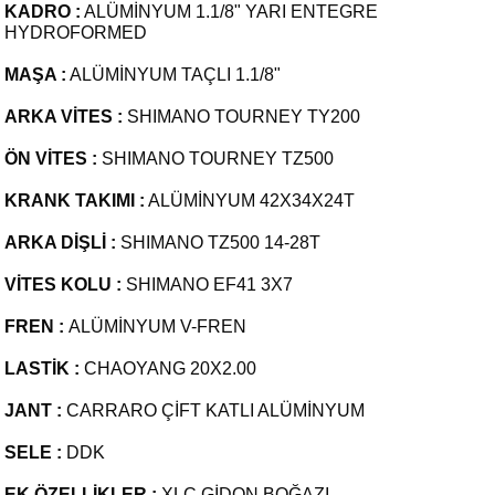
KADRO :
ALÜMİNYUM 1.1/8" YARI ENTEGRE
HYDROFORMED
MAŞA :
ALÜMİNYUM TAÇLI 1.1/8"
ARKA VİTES :
SHIMANO TOURNEY TY200
ÖN VİTES :
SHIMANO TOURNEY TZ500
KRANK TAKIMI :
ALÜMİNYUM 42X34X24T
ARKA DİŞLİ :
SHIMANO TZ500 14-28T
VİTES KOLU :
SHIMANO EF41 3X7
FREN :
ALÜMİNYUM V-FREN
LASTİK :
CHAOYANG 20X2.00
JANT :
CARRARO ÇİFT KATLI ALÜMİNYUM
SELE :
DDK
EK ÖZELLİKLER :
XLC GİDON BOĞAZI