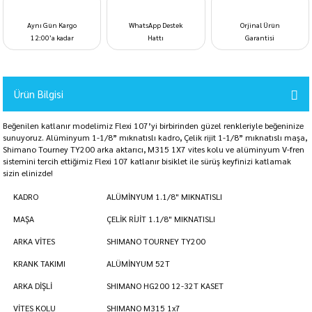
Aynı Gün Kargo
WhatsApp Destek
Orjinal Ürün
12:00’a kadar
Hattı
Garantisi
Ürün Bilgisi
Beğenilen katlanır modelimiz Flexi 107’yi birbirinden güzel renkleriyle beğeninize
sunuyoruz. Alüminyum 1-1/8” mıknatıslı kadro, Çelik rijit 1-1/8” mıknatıslı maşa,
Shimano Tourney TY200 arka aktarıcı, M315 1X7 vites kolu ve alüminyum V-fren
sistemini tercih ettiğimiz Flexi 107 katlanır bisiklet ile sürüş keyfinizi katlamak
sizin elinizde!
KADRO
ALÜMİNYUM 1.1/8" MIKNATISLI
MAŞA
ÇELİK RİJİT 1.1/8" MIKNATISLI
ARKA VİTES
SHIMANO TOURNEY TY200
KRANK TAKIMI
ALÜMİNYUM 52T
ARKA DİŞLİ
SHIMANO HG200 12-32T KASET
VİTES KOLU
SHIMANO M315 1x7