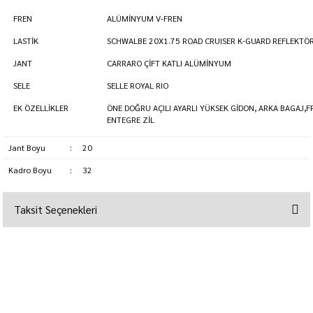
FREN
ALÜMİNYUM V-FREN
LASTİK
SCHWALBE 20X1.75 ROAD CRUISER K-GUARD REFLEKTÖ
JANT
CARRARO ÇİFT KATLI ALÜMİNYUM
SELE
SELLE ROYAL RIO
EK ÖZELLİKLER
ÖNE DOĞRU AÇILI AYARLI YÜKSEK GİDON, ARKA BAGAJ,
ENTEGRE ZİL
Jant Boyu
:
20
Kadro Boyu
:
32
Taksit Seçenekleri