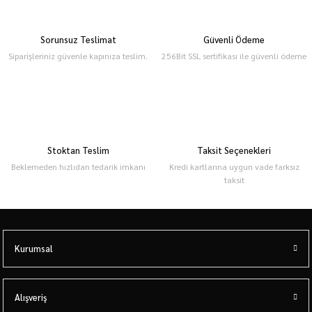
Sorunsuz Teslimat
Güvenli Ödeme
Siparişleriniz güvenle kapınıza teslim.
256Bit SSL sertifikası ile güvenli ödeme
Stoktan Teslim
Taksit Seçenekleri
Beklemeden hızlıdan tedarik imkanı
Kredi kartlarına uygun vade farksız
taksit
Kurumsal
Alışveriş