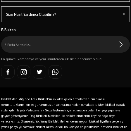
Size Nasıl Yardımcı Olabiliriz?
E-Bülten
En güncel kampanya ve yeni ürünlerden ilk sizin haberiniz olsun!
Bisiklet denildiğinde Atek Bisiklet'in ilk akla gelen firmalardan biri olması
sorumluluklarımızın ve gururumuzun artmasına neden olmaktadır. Atek bisiklet olarak
sizler gibi Hayatı Pedallayarak Güzelleştirmek için elimizden gelen her şeyi yapmaya
gayret gösteriyoruz. Dağ Bisikleti Modelleri ile bisiklet binmenin keyfine doya doya
varacaksınız. Dilerseniz Yol Yarış Bisikleti ile hemde en uygun bisiklet fiyatları ve geniş
yedek parça yelpazemiz bisiklet aksesuarları na kolayca erişebilirsiniz. Katlanır bisiklet ile