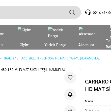
0216 416 0
Ta
on
Giyim
Yedek Parça
Aksesuar
Ba
T TRAIL 27.5 TUR BİSİKLETİ 480H 30-V HD MAT SİYAH-YEŞİL-KAMUFLAJ
CARRARO C
HD MAT S
Marka
C
Stok Kodu
C