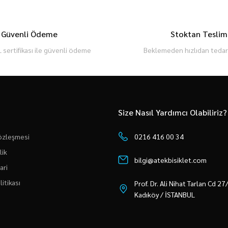
Güvenli Ödeme
Stoktan Teslim
 sertifikası ile güvenli ödeme
Beklemeden hızlıdan tedari
Size Nasıl Yardımcı Olabiliriz?
Sözleşmesi
0216 416 00 34
lik
bilgi@atekbisiklet.com
ari
litikası
Prof. Dr. Ali Nihat Tarlan Cd 2
Kadıköy / İSTANBUL