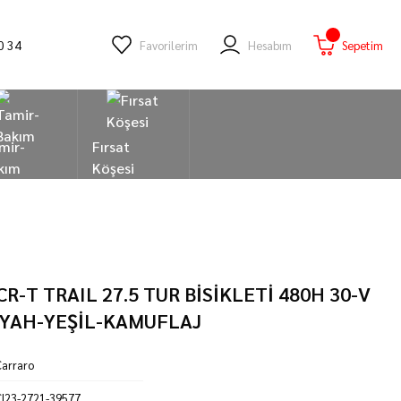
0 34
Favorilerim
Hesabım
Sepetim
mir-
Fırsat
kım
Köşesi
R-T TRAIL 27.5 TUR BİSİKLETİ 480H 30-V
İYAH-YEŞİL-KAMUFLAJ
arraro
I23-2721-39577