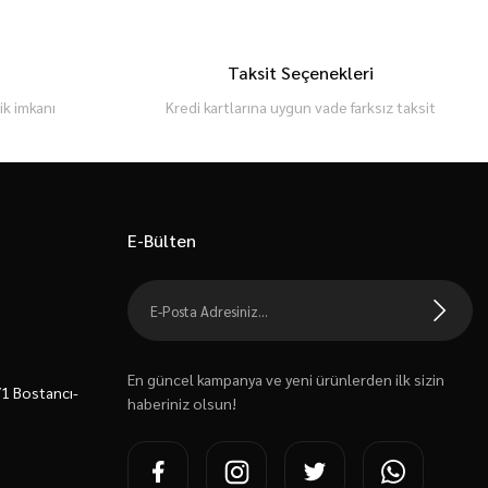
Taksit Seçenekleri
k imkanı
Kredi kartlarına uygun vade farksız taksit
E-Bülten
En güncel kampanya ve yeni ürünlerden ilk sizin
7/1 Bostancı-
haberiniz olsun!