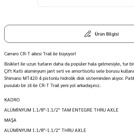
Ürün Bilgisi
Carraro CR-T ailesi Trail ile büyüyor!
Bisiklet ile uzun turların daha da popüler hala gelmesiyle, tur b
Çift Katlı alüminyum jant seti ve amortisörlü sele borusu kulla
Shimano MT420 4 pistonlu hidrolik disk sisteminden alıyor. Pati
pusulalı bir zil ile CR-T Trail yeni yol arkadaşınız.
KADRO
ALÜMİNYUM 1.1/8"-1.1/2" TAM ENTEGRE THRU AXLE
MAŞA
ALÜMİNYUM 1.1/8"-1.1/2" THRU AXLE