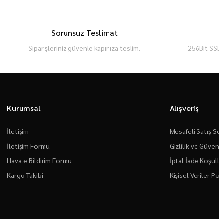
Sorunsuz Teslimat
Siparişleriniz güvenle kapınıza teslim.
256Bit SSL
Kurumsal
Alışveriş
İletişim
Mesafeli Satış 
İletişim Formu
Gizlilik ve Güven
Havale Bildirim Formu
İptal İade Koşull
Kargo Takibi
Kişisel Veriler Po