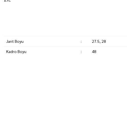
Jant Boyu
:
27.5, 28
Kadro Boyu
:
48