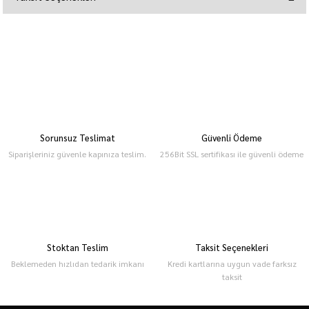
Sorunsuz Teslimat
Güvenli Ödeme
Siparişleriniz güvenle kapınıza teslim.
256Bit SSL sertifikası ile güvenli ödeme
Stoktan Teslim
Taksit Seçenekleri
Beklemeden hızlıdan tedarik imkanı
Kredi kartlarına uygun vade farksız
taksit