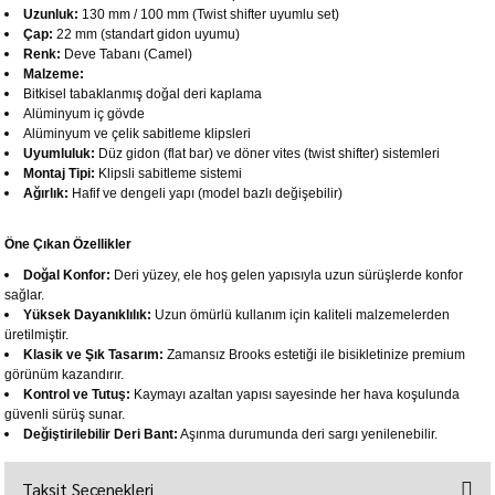
Uzunluk:
130 mm / 100 mm (Twist shifter uyumlu set)
Çap:
22 mm (standart gidon uyumu)
Renk:
Deve Tabanı (Camel)
Malzeme:
Bitkisel tabaklanmış doğal deri kaplama
Alüminyum iç gövde
Alüminyum ve çelik sabitleme klipsleri
Uyumluluk:
Düz gidon (flat bar) ve döner vites (twist shifter) sistemleri
Montaj Tipi:
Klipsli sabitleme sistemi
Ağırlık:
Hafif ve dengeli yapı (model bazlı değişebilir)
Öne Çıkan Özellikler
Doğal Konfor:
Deri yüzey, ele hoş gelen yapısıyla uzun sürüşlerde konfor
sağlar.
Yüksek Dayanıklılık:
Uzun ömürlü kullanım için kaliteli malzemelerden
üretilmiştir.
Klasik ve Şık Tasarım:
Zamansız Brooks estetiği ile bisikletinize premium
görünüm kazandırır.
Kontrol ve Tutuş:
Kaymayı azaltan yapısı sayesinde her hava koşulunda
güvenli sürüş sunar.
Değiştirilebilir Deri Bant:
Aşınma durumunda deri sargı yenilenebilir.
Taksit Seçenekleri