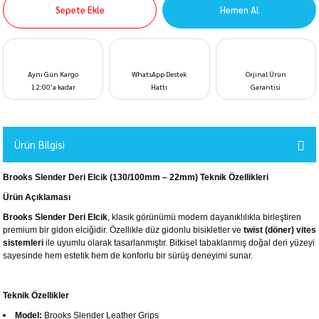
Sepete Ekle
Hemen Al
Aynı Gün Kargo
WhatsApp Destek
Orjinal Ürün
12:00’a kadar
Hattı
Garantisi
Ürün Bilgisi
Brooks Slender Deri Elcik (130/100mm – 22mm) Teknik Özellikleri
Ürün Açıklaması
Brooks Slender Deri Elcik
, klasik görünümü modern dayanıklılıkla birleştiren
premium bir gidon elciğidir. Özellikle düz gidonlu bisikletler ve
twist (döner) vites
sistemleri
ile uyumlu olarak tasarlanmıştır. Bitkisel tabaklanmış doğal deri yüzeyi
sayesinde hem estetik hem de konforlu bir sürüş deneyimi sunar.
Teknik Özellikler
Model:
Brooks Slender Leather Grips