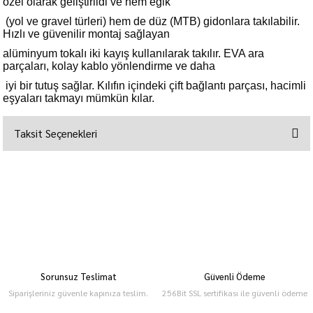
özel olarak geliştirildi ve hem eğik
(yol ve gravel türleri) hem de düz (MTB) gidonlara takılabilir.
Hızlı ve güvenilir montaj sağlayan
alüminyum tokalı iki kayış kullanılarak takılır. EVA ara
parçaları, kolay kablo yönlendirme ve daha
iyi bir tutuş sağlar. Kılıfın içindeki çift bağlantı parçası, hacimli
eşyaları takmayı mümkün kılar.
Taksit Seçenekleri
Sorunsuz Teslimat
Güvenli Ödeme
Siparişleriniz güvenle kapınıza teslim.
256Bit SSL sertifikası ile güvenli ödeme