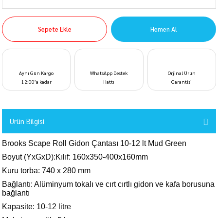
Sepete Ekle
Hemen Al
Aynı Gün Kargo
WhatsApp Destek
Orjinal Ürün
12:00’a kadar
Hattı
Garantisi
Ürün Bilgisi
Brooks Scape Roll Gidon Çantası 10-12 lt Mud Green
Boyut (YxGxD):Kılıf: 160x350-400x160mm
Kuru torba: 740 x 280 mm
Bağlantı: Alüminyum tokalı ve cırt cırtlı gidon ve kafa borusuna
bağlantı
Kapasite: 10-12 litre