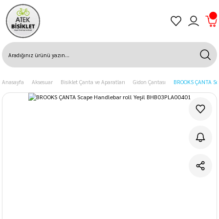
Anasayfa
Aksesuar
Bisiklet Çanta ve Aparatları
Gidon Çantası
BROOKS ÇANTA Sca