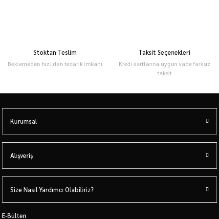
Stoktan Teslim
Taksit Seçenekleri
Beklemeden hızlıdan tedarik imkanı
Kredi kartlarına uygun vade farksız
taksit
Kurumsal
Alışveriş
Size Nasıl Yardımcı Olabiliriz?
E-Bülten