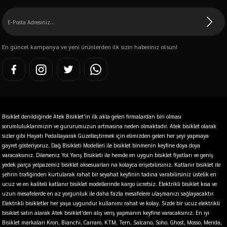
En güncel kampanya ve yeni ürünlerden ilk sizin haberiniz olsun!
Bisiklet denildiğinde Atek Bisiklet'in ilk akla gelen firmalardan biri olması
sorumluluklarımızın ve gururumuzun artmasına neden olmaktadır. Atek bisiklet olarak
sizler gibi Hayatı Pedallayarak Güzelleştirmek için elimizden gelen her şeyi yapmaya
gayret gösteriyoruz. Dağ Bisikleti Modelleri ile bisiklet binmenin keyfine doya doya
varacaksınız. Dilerseniz Yol Yarış Bisikleti ile hemde en uygun bisiklet fiyatları ve geniş
yedek parça yelpazemiz bisiklet aksesuarları na kolayca erişebilirsiniz. Katlanır bisiklet ile
şehrin trafiğinden kurtularak rahat bir seyahat keyfinin tadına varabilirsiniz üstelik en
ucuz ve en kaliteli katlanır bisiklet modellerinde kargo ücretsiz. Elektrikli bisiklet kısa ve
uzun mesafelerde en az yorgunluk ile daha fazla mesafelere ulaşmanızı sağlayacaktır.
Elektrikli bisikletler her yaşa uygundur kullanımı rahat ve kolay. Sizde bir ucuz elektrikli
bisiklet satın alarak Atek bisiklet'den alış veriş yapmanın keyfine varacaksınız. En iyi
Bisiklet markaları Kron, Bianchi, Carraro, KTM, Tern, Salcano, Soho, Ghost, Mosso, Merida,