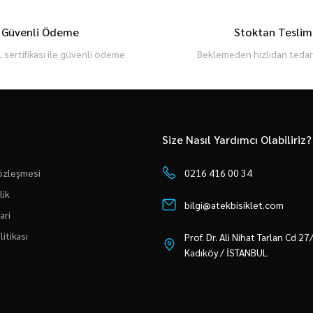
Güvenli Ödeme
Stoktan Teslim
 sertifikası ile güvenli ödeme
Beklemeden hızlıdan tedari
Size Nasıl Yardımcı Olabiliriz?
Sözleşmesi
0216 416 00 34
lik
bilgi@atekbisiklet.com
ari
litikası
Prof. Dr. Ali Nihat Tarlan Cd 2
Kadıköy / İSTANBUL