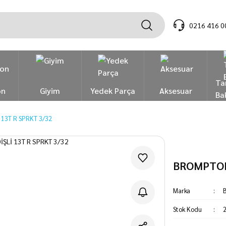
0216 416 0
Ta
on
Giyim
Yedek Parça
Aksesuar
Ba
13T R SPRKT 3/32
BROMPTON 
Marka
Stok Kodu