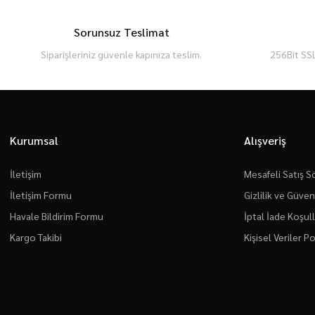
Sorunsuz Teslimat
Siparişleriniz güvenle kapınıza teslim.
256Bit SSL
Kurumsal
Alışveriş
İletişim
Mesafeli Satış 
İletişim Formu
Gizlilik ve Güven
Havale Bildirim Formu
İptal İade Koşull
Kargo Takibi
Kişisel Veriler Po