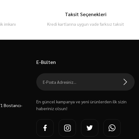
Taksit Seçenekleri
k imkanı
Kredi kartlarına uygun vade farksız taksit
E-Bülten
En güncel kampanya ve yeni ürünlerden ilk sizin
7/1 Bostancı-
haberiniz olsun!