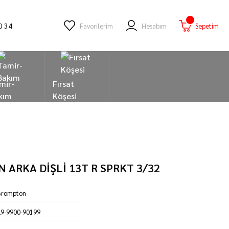
0 34
Favorilerim
Hesabım
Sepetim
mir-
Fırsat
kım
Köşesi
ARKA DİŞLİ 13T R SPRKT 3/32
Brompton
29-9900-90199