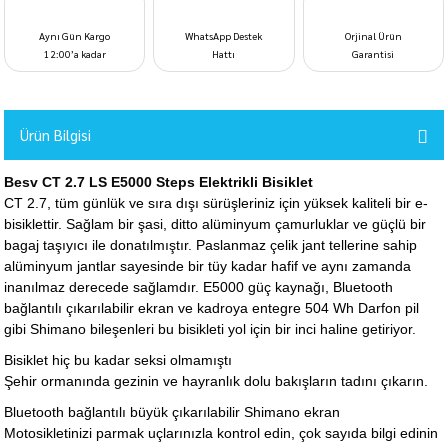
Aynı Gün Kargo
WhatsApp Destek
Orjinal Ürün
12:00’a kadar
Hattı
Garantisi
Ürün Bilgisi
Besv CT 2.7 LS E5000 Steps Elektrikli Bisiklet
CT 2.7, tüm günlük ve sıra dışı sürüşleriniz için yüksek kaliteli bir e-
bisiklettir. Sağlam bir şasi, ditto alüminyum çamurluklar ve güçlü bir
bagaj taşıyıcı ile donatılmıştır. Paslanmaz çelik jant tellerine sahip
alüminyum jantlar sayesinde bir tüy kadar hafif ve aynı zamanda
inanılmaz derecede sağlamdır. E5000 güç kaynağı, Bluetooth
bağlantılı çıkarılabilir ekran ve kadroya entegre 504 Wh Darfon pil
gibi Shimano bileşenleri bu bisikleti yol için bir inci haline getiriyor.
Bisiklet hiç bu kadar seksi olmamıştı
Şehir ormanında gezinin ve hayranlık dolu bakışların tadını çıkarın.
Bluetooth bağlantılı büyük çıkarılabilir Shimano ekran
Motosikletinizi parmak uçlarınızla kontrol edin, çok sayıda bilgi edinin