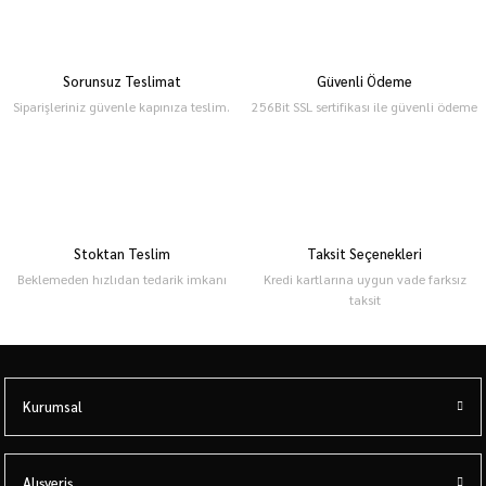
Sorunsuz Teslimat
Güvenli Ödeme
Siparişleriniz güvenle kapınıza teslim.
256Bit SSL sertifikası ile güvenli ödeme
Stoktan Teslim
Taksit Seçenekleri
Beklemeden hızlıdan tedarik imkanı
Kredi kartlarına uygun vade farksız
taksit
Kurumsal
Alışveriş