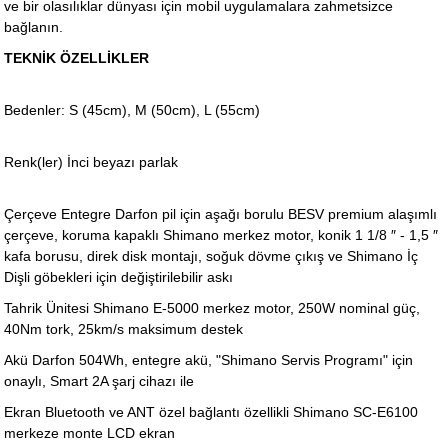
ve bir olasılıklar dünyası için mobil uygulamalara zahmetsizce
bağlanın.
TEKNİK ÖZELLİKLER
Bedenler: S (45cm), M (50cm), L (55cm)
Renk(ler) İnci beyazı parlak
Çerçeve Entegre Darfon pil için aşağı borulu BESV premium alaşımlı
çerçeve, koruma kapaklı Shimano merkez motor, konik 1 1/8 ″ - 1,5 ″
kafa borusu, direk disk montajı, soğuk dövme çıkış ve Shimano İç
Dişli göbekleri için değiştirilebilir askı
Tahrik Ünitesi Shimano E-5000 merkez motor, 250W nominal güç,
40Nm tork, 25km/s maksimum destek
Akü Darfon 504Wh, entegre akü, "Shimano Servis Programı" için
onaylı, Smart 2A şarj cihazı ile
Ekran Bluetooth ve ANT özel bağlantı özellikli Shimano SC-E6100
merkeze monte LCD ekran