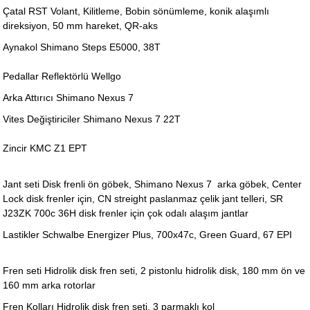
Çatal RST Volant, Kilitleme, Bobin sönümleme, konik alaşımlı
direksiyon, 50 mm hareket, QR-aks
Aynakol Shimano Steps E5000, 38T
Pedallar Reflektörlü Wellgo
Arka Attırıcı Shimano Nexus 7
Vites Değiştiriciler Shimano Nexus 7 22T
Zincir KMC Z1 EPT
Jant seti Disk frenli ön göbek, Shimano Nexus 7 arka göbek, Center
Lock disk frenler için, CN streight paslanmaz çelik jant telleri, SR
J23ZK 700c 36H disk frenler için çok odalı alaşım jantlar
Lastikler Schwalbe Energizer Plus, 700x47c, Green Guard, 67 EPI
Fren seti Hidrolik disk fren seti, 2 pistonlu hidrolik disk, 180 mm ön ve
160 mm arka rotorlar
Fren Kolları Hidrolik disk fren seti, 3 parmaklı kol